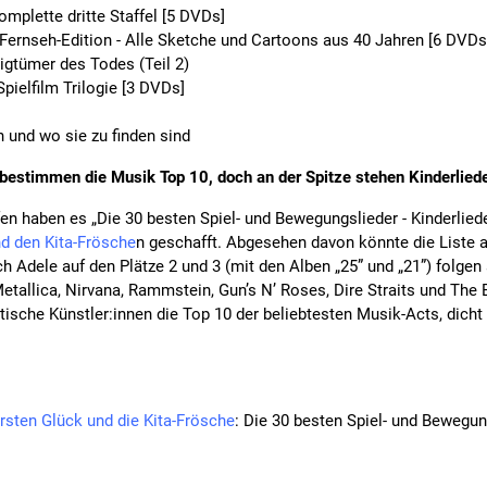
mplette dritte Staffel [5 DVDs]
e Fernseh-Edition - Alle Sketche und Cartoons aus 40 Jahren [6 DVDs
ligtümer des Todes (Teil 2)
Spielfilm Trilogie [3 DVDs]
 und wo sie zu finden sind
bestimmen die Musik Top 10, doch an der Spitze stehen Kinderlied
en haben es „Die 30 besten Spiel- und Bewegungslieder - Kinderlied
d den Kita-Frösche
n geschafft. Abgesehen davon könnte die Liste 
ch Adele auf den Plätze 2 und 3 (mit den Alben „25” und „21”) folgen
tallica, Nirvana, Rammstein, Gun’s N’ Roses, Dire Straits und The
tische Künstler:innen die Top 10 der beliebtesten Musik-Acts, dicht
sten Glück und die Kita-Frösche
: Die 30 besten Spiel- und Bewegung