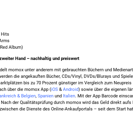
 Hits
 Arms
(Red Album)
zweiter Hand – nachhaltig und preiswert
andelt momox unter anderem mit gebrauchten Büchern und Medienar
erden die angekauften Bücher, CDs/Vinyl, DVDs/Blurays und Spiel
Marktplätzen bis zu 70 Prozent günstiger im Vergleich zum Neupreis
fach über die momox App (
iOS
&
Android
) sowie über die eigenen lä
ankreich & Belgien
,
Spanien
und
Italien
. Mit der App Barcode einsca
 Nach der Qualitätsprüfung durch momox wird das Geld direkt aufs
nzwischen die Dienste des Online-Ankaufportals – seit dem Start ha