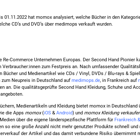
s 01.11.2022 hat momox analysiert, welche Bücher in den Kategorien
elche CD’s und DVD’s über medimops verkauft wurden.
e Re-Commerce Unternehmen Europas. Der Second Hand Pionier kau
n Verbraucher:innen zum Festpreis an. Nach umfassender Qualitätsk
n Bücher und Medienartikel wie CDs / Vinyl, DVDs / Blu-rays & Spie
h zum Neupreis in Deutschland auf
medimops.de
, in Frankreich auf
zen an. Die qualitätsgeprüfte Second Hand Kleidung, Schuhe und Ac
 angeboten.
üchern, Medienartikeln und Kleidung bietet momox in Deutschland
ie die Apps
momox
(
iOS
&
Android
) und
momox
Kleidung verkaufe
Medien über die eigene länderspezifische Plattform für
Frankreich &
en so eine große Anzahl nicht mehr genutzter Produkte schnell un
erverkauf der Artikel und das damit verbundene Risiko übernimmt