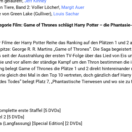
m gelaufen!,
Jeff Kinney
 Tiere, Band 2: Voller Löcher!,
Margit Auer
 von Green Lake (Gulliver),
Louis Sachar
egorie Film: Game of Thrones schlägt Harry Potter – die Phantasie-
ilme der Harry Potter Reihe das Ranking auf den Plätzen 1 und 2 an
itze: George R. R. Martins „Game of Thrones”. Die Saga begeistert 
 seit der Ausstrahlung der ersten TV-Folge über das Lied von Eis un
ie und vor allem der ständige Kampf um den Thron bestimmen die i
 belegt Game of Thrones die Plätze 1 und 2 direkt hintereinander mi
Serie gleich drei Mal in den Top 10 vertreten, doch gänzlich darf Harry
 des Todes” belegt Platz 7, „Phantastische Tierwesen und wo sie zu f
omplette erste Staffel [5 DVDs]
l 2 [5 DVDs]
 (Langfassung) [Special Edition] [2 DVDs]