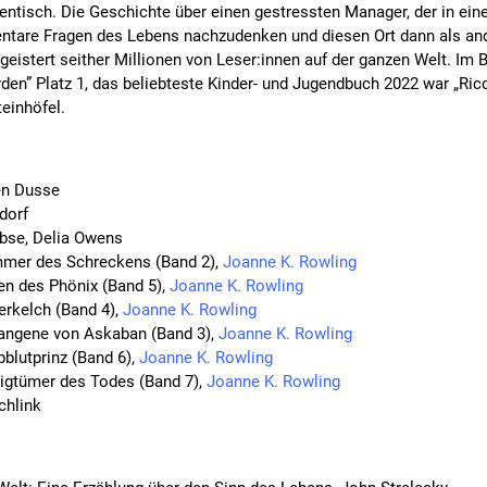
dentisch. Die Geschichte über einen gestressten Manager, der in ei
ntare Fragen des Lebens nachzudenken und diesen Ort dann als and
eistert seither Millionen von Leser:innen auf der ganzen Welt. Im Be
n” Platz 1, das beliebteste Kinder- und Jugendbuch 2022 war „Rico
teinhöfel.
en Dusse
dorf
bse, Delia Owens
mmer des Schreckens (Band 2),
Joanne K. Rowling
en des Phönix (Band 5),
Joanne K. Rowling
erkelch (Band 4),
Joanne K. Rowling
fangene von Askaban (Band 3),
Joanne K. Rowling
bblutprinz (Band 6),
Joanne K. Rowling
ligtümer des Todes (Band 7),
Joanne K. Rowling
chlink