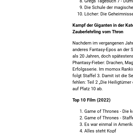
Gregs Tagebuch 7 - Dum
Die Schule der magischen
Löcher: Die Geheimnisse
Kampf der Giganten in der Kat
Zauberlehrling vom Thron
Nachdem im vergangenen Jahr F
anderes Fantasy-Epos an der Sp
als 20 Jahren, doch spätestens
Phantasy-Fieber: Drachen, Mag
Erfolgsserie. Im momox Ranking
folgt Staffel 3. Damit ist die 
fehlen: Teil 2 „Die Heiligtümer
auf Platz 10 ab.
Top 10 Film (2022)
Game of Thrones - Die k
Game of Thrones - Staffe
Es war einmal in Amerika
Alles steht Kopf