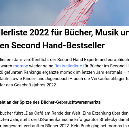
erliste 2022 für Bücher, Musik u
llen Second Hand-Bestseller
iesem Jahr veröffentlicht der Second Hand Experte und europäische
htwaren
momox
wieder seine
Bestsellerliste
für Bücher im Second H
020 geführten Rankings ergänzte momox im letzten Jahr erstmals –
, Sach- sowie Kinder- und Jugendbuch – auch die Verkaufsschlager f
ller des Geschäftsjahres 2022.
eht an der Spitze des
Bücher-Gebrauchtwarenmarkt
s
hbücher führt „Das Café am Rande der Welt: Eine Erzählung über de
tzten Jahr, steht der US-amerikanische Erfolgsautor Strelecky damit 
er insgesamt verkauften Bücher 2022. Kein Buch ging bei momox in 