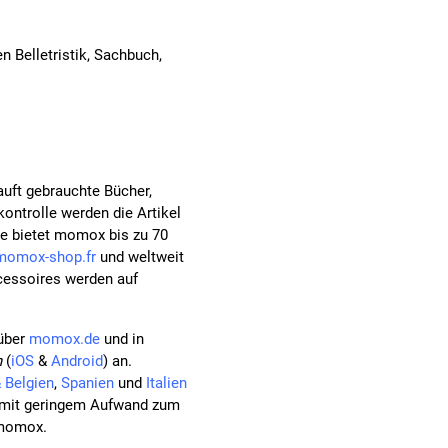
 Belletristik, Sachbuch,
ft gebrauchte Bücher,
ontrolle werden die Artikel
le bietet momox bis zu 70
momox-shop.fr
und weltweit
cessoires werden auf
 über
momox.de
und in
n
(
iOS
&
Android
) an.
 Belgien
,
Spanien
und
Italien
d mit geringem Aufwand zum
 momox.