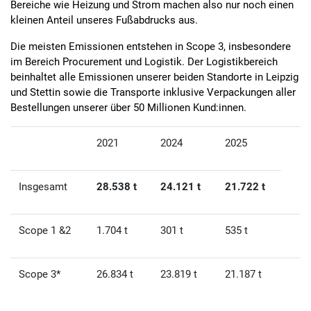
Bereiche wie Heizung und Strom machen also nur noch einen
kleinen Anteil unseres Fußabdrucks aus.
Die meisten Emissionen entstehen in Scope 3, insbesondere
im Bereich Procurement und Logistik. Der Logistikbereich
beinhaltet alle Emissionen unserer beiden Standorte in Leipzig
und Stettin sowie die Transporte inklusive Verpackungen aller
Bestellungen unserer über 50 Millionen Kund:innen.
2021
2024
2025
Insgesamt
28.538 t
24.121 t
21.722 t
Scope 1 &2
1.704 t
301 t
535 t
Scope 3*
26.834 t
23.819 t
21.187 t