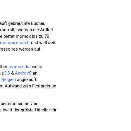
uft gebrauchte Bücher,
ontrolle werden die Artikel
le bietet momox bis zu 70
momox-shop.fr
und weltweit
cessoires werden auf
 über
momox.de
und in
 (
iOS
&
Android
) an.
 Belgien
angekauft.
gem Aufwand zum Festpreis an
beiter:innen an vier
ltweit der größte Händler für