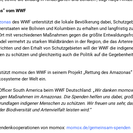
nas” vom WWF
zonas
des WWF unterstützt die lokale Bevölkerung dabei, Schutzgebi
erstaaten wie Bolivien und Kolumbien zu erhalten und langfristig z
Ort mit verschiedenen Maßnahmen gegen die größte Entwaldungsfr
el vermehrt zu starken Waldbränden in der Region, die das Arten
richten und den Erhalt von Schutzgebieten will der WWF die indigen
hen zu schützen und gleichzeitig auch die Politik auf die Gegebenhe
rstützt momox den WWF in seinem Projekt „Rettung des Amazonas” u
Ökosysteme der Welt ein.
Officer South America beim WWF Deutschland:
„Wir danken momox f
tigen Maßnahmen im Amazonas. Die Spenden helfen uns dabei, groß
rundlagen indigener Menschen zu schützen. Wir freuen uns sehr, d
r Biodiversität und Artenvielfalt leisten wird.“
pendenkooperationen von momox:
momox.de/gemeinsam-spenden