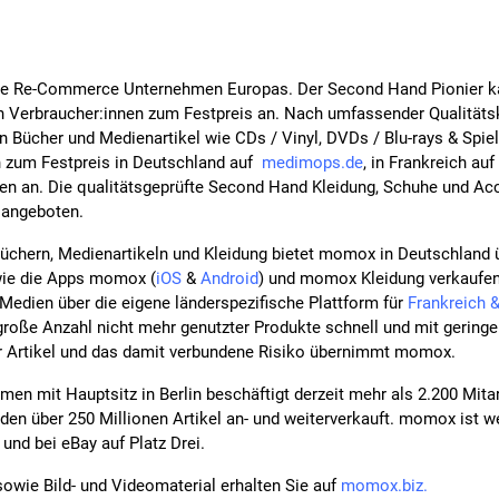
e Re-Commerce Unternehmen Europas. Der Second Hand Pionier ka
n Verbraucher:innen zum Festpreis an. Nach umfassender Qualitätsk
n Bücher und Medienartikel wie CDs / Vinyl, DVDs / Blu-rays & Spie
h zum Festpreis in Deutschland auf
medimops.de
, in Frankreich auf
zen an. Die qualitätsgeprüfte Second Hand Kleidung, Schuhe und Ac
 angeboten.
üchern, Medienartikeln und Kleidung bietet momox in Deutschland
ie die Apps momox (
iOS
&
Android
) und momox Kleidung verkaufen
Medien über die eigene länderspezifische Plattform für
Frankreich &
große Anzahl nicht mehr genutzter Produkte schnell und mit gerin
 Artikel und das damit verbundene Risiko übernimmt momox.
n mit Hauptsitz in Berlin beschäftigt derzeit mehr als 2.200 Mitar
den über 250 Millionen Artikel an- und weiterverkauft. momox ist we
nd bei eBay auf Platz Drei.
owie Bild- und Videomaterial erhalten Sie auf
momox.biz.