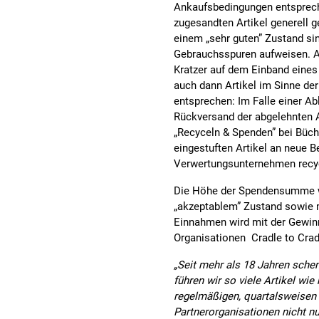
Ankaufsbedingungen entspreche
zugesandten Artikel generell g
einem „sehr guten” Zustand sin
Gebrauchsspuren aufweisen. Ar
Kratzer auf dem Einband eines
auch dann Artikel im Sinne de
entsprechen: Im Falle einer 
Rückversand der abgelehnten A
„Recyceln & Spenden” bei Büch
eingestuften Artikel an neue Be
Verwertungsunternehmen recy
Die Höhe der Spendensumme wir
„akzeptablem” Zustand sowie mi
Einnahmen wird mit der Gewinnm
Organisationen Cradle to Crad
„Seit mehr als 18 Jahren sc
führen wir so viele Artikel wi
regelmäßigen, quartalsweisen 
Partnerorganisationen nicht nu