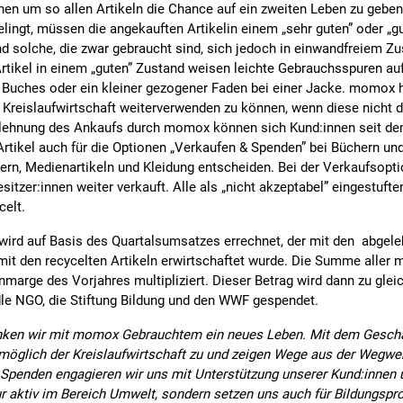
n um so allen Artikeln die Chance auf ein zweiten Leben zu geben.
elingt, müssen die angekauften Artikelin einem „sehr guten” oder „gu
d solche, die zwar gebraucht sind, sich jedoch in einwandfreiem Zu
tikel in einem „guten” Zustand weisen leichte Gebrauchsspuren auf,
 Buches oder ein kleiner gezogener Faden bei einer Jacke. momox 
r Kreislaufwirtschaft weiterverwenden zu können, wenn diese nicht
Ablehnung des Ankaufs durch momox können sich Kund:innen seit d
rtikel auch für die Optionen „Verkaufen & Spenden” bei Büchern un
ern, Medienartikeln und Kleidung entscheiden. Bei der Verkaufsopti
sitzer:innen weiter verkauft. Alle als „nicht akzeptabel” eingestufte
celt.
d auf Basis des Quartalsumsatzes errechnet, der mit den abgeleh
t den recycelten Artikeln erwirtschaftet wurde. Die Summe aller mi
arge des Vorjahres multipliziert. Dieser Betrag wird dann zu gleic
le NGO, die Stiftung Bildung und den WWF gespendet.
henken wir mit momox Gebrauchtem ein neues Leben. Mit dem Gesc
e möglich der Kreislaufwirtschaft zu und zeigen Wege aus der Wegwer
Spenden engagieren wir uns mit Unterstützung unserer Kund:innen 
r aktiv im Bereich Umwelt, sondern setzen uns auch für Bildungspro