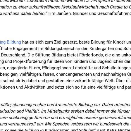
en entwickeln. Außerdem möchten wir neue C2C-Projekte in allen Be
tion zu einer zukunftsfähigen Kreislaufwirtschaft nach Cradle to 
wird uns dabei helfen.”
Tim Janßen, Gründer und Geschäftsführend
ung Bildung
hat es sich zum Ziel gesetzt, beste Bildung für Kinder u
aftliche Engagement im Bildungsbereich in den Kindergärten und Schu
n Deutschland. Die Stiftung Bildung bietet Förderfonds, die eine unk
ng und Projektförderung für Ideen von Kindern und Jugendlichen darst
nen, engagierte Eltern, Pädagog:innen, Lehrkräfte und Schulleitungen
bendigen, vielfältigen, fairen, chancengerechten und nachhaltigen 
 selbst aktiv dabei und gestalten eine zukunftsfähige Welt. Über die
ionen und Aktivitäten und setzt sich so für eine vielfältige und par
emäße, chancengerechte und krisenfeste Bildung ein. Dabei orientie
Inklusion und Vielfalt. Im Mittelpunkt stehen dabei immer die Kinder
sere unabhängige Stimme und ermöglichen unsere gemeinwohlorienti
t und vertrauensvoll ein. Mit Spenden verbessern wir bundesweit die
t, sowie die Bildung in Kindergärten und Schulen“
, sagt Katja Hintze