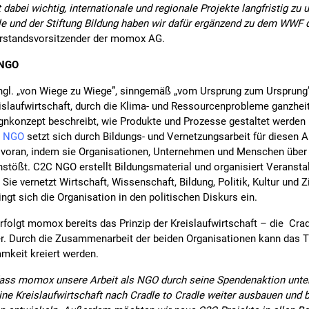
t dabei wichtig, internationale und regionale Projekte langfristig zu 
e und der Stiftung Bildung haben wir dafür ergänzend zu dem WWF d
orstandsvorsitzender der momox AG.
 NGO
engl. „von Wiege zu Wiege”, sinngemäß „vom Ursprung zum Ursprung”)
laufwirtschaft, durch die Klima- und Ressourcenprobleme ganzheitli
nkonzept beschreibt, wie Produkte und Prozesse gestaltet werden 
e NGO
setzt sich durch Bildungs- und Vernetzungsarbeit für diesen A
t voran, indem sie Organisationen, Unternehmen und Menschen über
tößt. C2C NGO erstellt Bildungsmaterial und organisiert Veransta
Sie vernetzt Wirtschaft, Wissenschaft, Bildung, Politik, Kultur und
ngt sich die Organisation in den politischen Diskurs ein.
folgt momox bereits das Prinzip der Kreislaufwirtschaft – die Cra
iter. Durch die Zusammenarbeit der beiden Organisationen kann das
mkeit kreiert werden.
 dass momox unsere Arbeit als NGO durch seine Spendenaktion unte
eine Kreislaufwirtschaft nach Cradle to Cradle weiter ausbauen und 