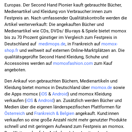
Europas. Der Second Hand Pionier kauft gebrauchte Bücher,
Medienartikel und Kleidung von Verbraucher:innen zum
Festpreis an. Nach umfassender Qualitätskontrolle werden die
Artikel weiterverkauft: Die angekauften Bücher und
Medienartikel wie CDs, DVDs/ Blu-rays & Spiele bietet momox
bis zu 70 Prozent günstiger im Vergleich zum Festpreis in
Deutschland auf
medimops.de
, in Frankreich auf
momox-
shop.fr
und weltweit auf externen Online-Marktplätzen an. Die
qualitätsgeprüfte Second Hand Kleidung, Schuhe und
Accessoires werden auf
momoxfashion.com
zum Kauf
angeboten.
Den Ankauf von gebrauchten Büchern, Medienartikeln und
Kleidung bietet momox in Deutschland über
momox.de
sowie
die Apps momox (
iOS
&
Android
) und momox Kleidung
verkaufen (
iOS
&
Android
) an. Zusätzlich werden Bücher und
Medien über die eigenen länderspezifischen Plattformen für
Österreich
und
Frankreich & Belgien
angekauft. Kund:innen
verkaufen so eine große Anzahl nicht mehr genutzter Produkte
schnell und mit geringem Aufwand zum Festpreis an momox.